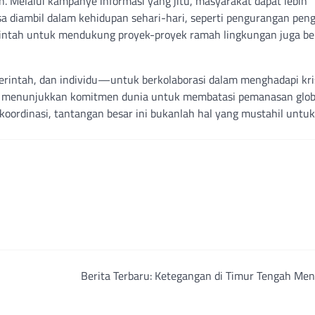
. Melalui kampanye informasi yang jitu, masyarakat dapat lebih
a diambil dalam kehidupan sehari-hari, seperti pengurangan pe
erintah untuk mendukung proyek-proyek ramah lingkungan juga b
intah, dan individu—untuk berkolaborasi dalam menghadapi krisi
ent menunjukkan komitmen dunia untuk membatasi pemanasan globa
koordinasi, tantangan besar ini bukanlah hal yang mustahil untuk 
Berita Terbaru: Ketegangan di Timur Tengah Men