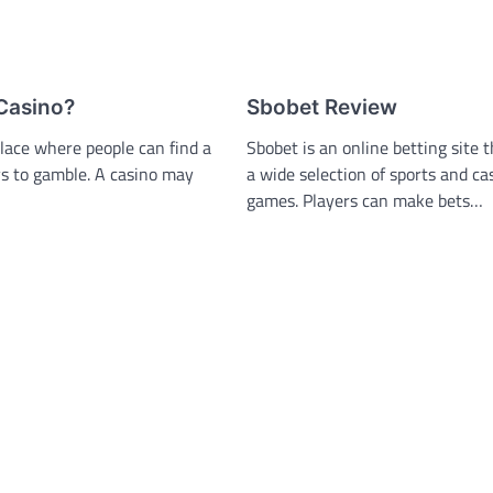
 Casino?
Sbobet Review
place where people can find a
Sbobet is an online betting site t
ys to gamble. A casino may
a wide selection of sports and ca
games. Players can make bets…