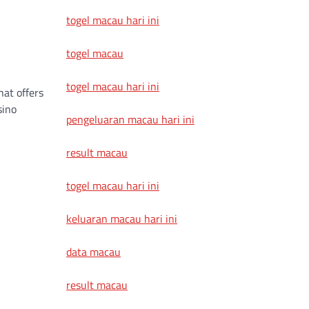
togel macau hari ini
togel macau
togel macau hari ini
hat offers
sino
pengeluaran macau hari ini
result macau
togel macau hari ini
keluaran macau hari ini
data macau
result macau