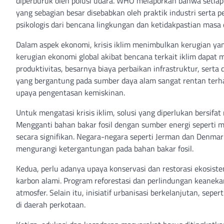
diperburuk oleh polusi udara. WHO melaporkan bahwa setiap 
yang sebagian besar disebabkan oleh praktik industri serta p
psikologis dari bencana lingkungan dan ketidakpastian mas
Dalam aspek ekonomi, krisis iklim menimbulkan kerugian ya
kerugian ekonomi global akibat bencana terkait iklim dapat 
produktivitas, besarnya biaya perbaikan infrastruktur, sert
yang bergantung pada sumber daya alam sangat rentan terh
upaya pengentasan kemiskinan.
Untuk mengatasi krisis iklim, solusi yang diperlukan bersifat
Mengganti bahan bakar fosil dengan sumber energi seperti 
secara signifikan. Negara-negara seperti Jerman dan Denma
mengurangi ketergantungan pada bahan bakar fosil.
Kedua, perlu adanya upaya konservasi dan restorasi ekosist
karbon alami. Program reforestasi dan perlindungan keane
atmosfer. Selain itu, inisiatif urbanisasi berkelanjutan, s
di daerah perkotaan.