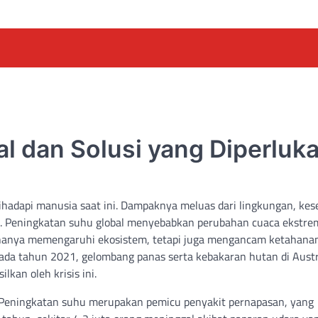
al dan Solusi yang Diperluk
dihadapi manusia saat ini. Dampaknya meluas dari lingkungan, kes
. Peningkatan suhu global menyebabkan perubahan cuaca ekstrem
idak hanya memengaruhi ekosistem, tetapi juga mengancam ketahan
 pada tahun 2021, gelombang panas serta kebakaran hutan di Austr
kan oleh krisis ini.
n. Peningkatan suhu merupakan pemicu penyakit pernapasan, yang