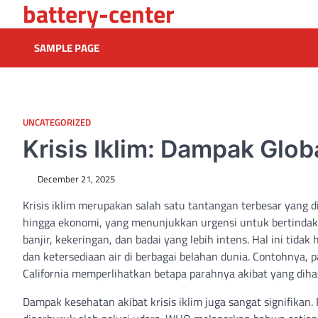
battery-center
Skip
to
content
SAMPLE PAGE
UNCATEGORIZED
Krisis Iklim: Dampak Glob
December 21, 2025
Krisis iklim merupakan salah satu tantangan terbesar yang 
hingga ekonomi, yang menunjukkan urgensi untuk bertindak
banjir, kekeringan, dan badai yang lebih intens. Hal ini t
dan ketersediaan air di berbagai belahan dunia. Contohnya,
California memperlihatkan betapa parahnya akibat yang dihasil
Dampak kesehatan akibat krisis iklim juga sangat signifika