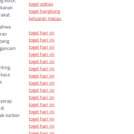
g kotor,
togel sidney
tekanan
togel hongkong
akat.
keluaran macau
bahwa
togel hari ini
uran
togel hari ini
mbang
togel hari ini
engancam
togel hari ini
togel hari ini
nting.
togel hari ini
 kaca
togel hari ini
a
togel hari ini
togel hari ini
togel hari ini
nyerap
togel hari ini
di
togel hari ini
jak karbon
togel hari ini
togel hari ini
togel hari ini