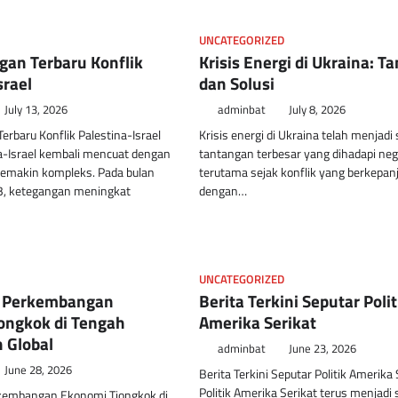
UNCATEGORIZED
an Terbaru Konflik
Krisis Energi di Ukraina: T
srael
dan Solusi
July 13, 2026
adminbat
July 8, 2026
rbaru Konflik Palestina-Israel
Krisis energi di Ukraina telah menjadi
na-Israel kembali mencuat dengan
tantangan terbesar yang dihadapi nega
semakin kompleks. Pada bulan
terutama sejak konflik yang berkepa
, ketegangan meningkat
dengan…
UNCATEGORIZED
Perkembangan
Berita Terkini Seputar Polit
ongkok di Tengah
Amerika Serikat
 Global
adminbat
June 23, 2026
June 28, 2026
Berita Terkini Seputar Politik Amerika 
Politik Amerika Serikat terus menjadi
embangan Ekonomi Tiongkok di