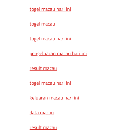
togel macau hari ini
togel macau
togel macau hari ini
pengeluaran macau hari ini
result macau
togel macau hari ini
keluaran macau hari ini
data macau
result macau