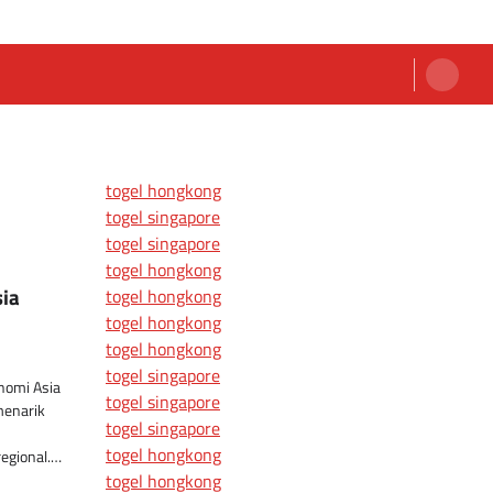
togel hongkong
togel singapore
togel singapore
togel hongkong
ia
togel hongkong
togel hongkong
togel hongkong
togel singapore
nomi Asia
togel singapore
menarik
togel singapore
togel hongkong
egional.…
togel hongkong