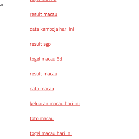
kan
result macau
data kamboja hari ini
result sgp
togel macau 5d
result macau
data macau
keluaran macau hari ini
toto macau
togel macau hari ini