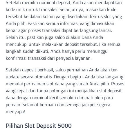
Setelah memilih nominal deposit, Anda akan mendapatkan
kode unik untuk transaksi. Selanjutnya, masukkan kode
tersebut ke dalam kolom yang disediakan di situs slot yang
Anda pilih. Pastikan semua informasi yang dimasukkan
benar agar proses transaksi dapat berlangsung lancar.
Selain itu, pastikan juga saldo di akun Dana Anda
mencukupi untuk melakukan deposit tersebut. Jika semua
langkah sudah diikuti, Anda hanya perlu menunggu
konfirmasi transaksi dari penyedia layanan.
Setelah deposit berhasil, saldo permainan Anda akan ter-
update secara otomatis. Dengan begitu, Anda bisa langsung
memulai permainan slot dana yang sudah Anda pilih. Proses
yang cepat dan tanpa potongan ini menjadikan slot deposit
dana dengan nominal kecil semakin diminati oleh para
pemain. Selamat bermain dan semoga jackpot segera
menyapa!
Pilihan Slot Deposit 5000