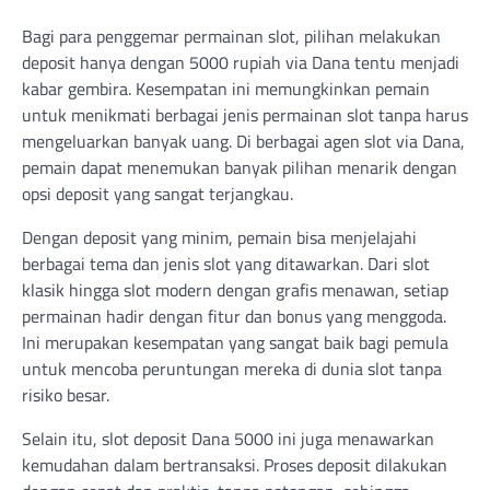
Bagi para penggemar permainan slot, pilihan melakukan
deposit hanya dengan 5000 rupiah via Dana tentu menjadi
kabar gembira. Kesempatan ini memungkinkan pemain
untuk menikmati berbagai jenis permainan slot tanpa harus
mengeluarkan banyak uang. Di berbagai agen slot via Dana,
pemain dapat menemukan banyak pilihan menarik dengan
opsi deposit yang sangat terjangkau.
Dengan deposit yang minim, pemain bisa menjelajahi
berbagai tema dan jenis slot yang ditawarkan. Dari slot
klasik hingga slot modern dengan grafis menawan, setiap
permainan hadir dengan fitur dan bonus yang menggoda.
Ini merupakan kesempatan yang sangat baik bagi pemula
untuk mencoba peruntungan mereka di dunia slot tanpa
risiko besar.
Selain itu, slot deposit Dana 5000 ini juga menawarkan
kemudahan dalam bertransaksi. Proses deposit dilakukan