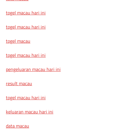
togel macau hari ini
togel macau hari ini
togel macau
togel macau hari ini
pengeluaran macau hari ini
result macau
togel macau hari ini
keluaran macau hari ini
data macau