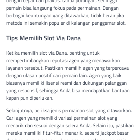
dengan cepat dan praktis, tanpa potongan, sehingga
pemain bisa langsung fokus pada permainan. Dengan
berbagai keuntungan yang ditawarkan, tidak heran jika
metode ini semakin populer di kalangan penggemar slot.
Tips Memilih Slot Via Dana
Ketika memilih slot via Dana, penting untuk
mempertimbangkan reputasi agen yang menawarkan
layanan tersebut. Pastikan memilih agen yang terpercaya
dengan ulasan positif dari pemain lain. Agen yang baik
biasanya memiliki lisensi resmi dan dukungan pelanggan
yang responsif, sehingga Anda bisa mendapatkan bantuan
kapan pun diperlukan.
Selanjutnya, periksa jenis permainan slot yang ditawarkan.
Cari agen yang memiliki variasi permainan slot yang
menarik dan sesuai dengan selera Anda. Selain itu, pastikan
mereka memiliki fitur-fitur menarik, seperti jackpot besar