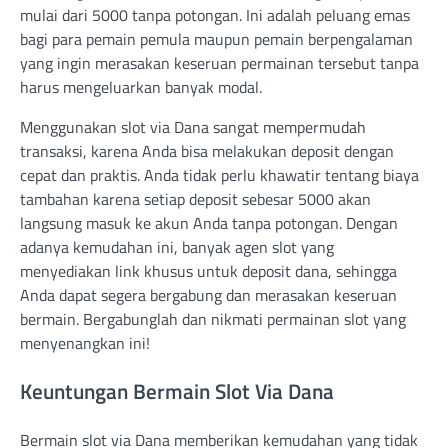
mulai dari 5000 tanpa potongan. Ini adalah peluang emas
bagi para pemain pemula maupun pemain berpengalaman
yang ingin merasakan keseruan permainan tersebut tanpa
harus mengeluarkan banyak modal.
Menggunakan slot via Dana sangat mempermudah
transaksi, karena Anda bisa melakukan deposit dengan
cepat dan praktis. Anda tidak perlu khawatir tentang biaya
tambahan karena setiap deposit sebesar 5000 akan
langsung masuk ke akun Anda tanpa potongan. Dengan
adanya kemudahan ini, banyak agen slot yang
menyediakan link khusus untuk deposit dana, sehingga
Anda dapat segera bergabung dan merasakan keseruan
bermain. Bergabunglah dan nikmati permainan slot yang
menyenangkan ini!
Keuntungan Bermain Slot Via Dana
Bermain slot via Dana memberikan kemudahan yang tidak