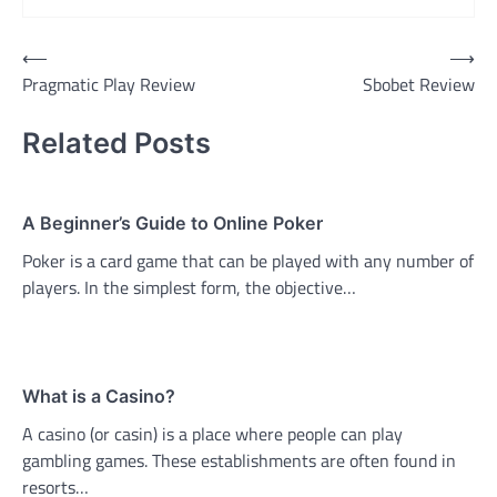
Post
⟵
⟶
Pragmatic Play Review
Sbobet Review
navigation
Related Posts
A Beginner’s Guide to Online Poker
Poker is a card game that can be played with any number of
players. In the simplest form, the objective…
What is a Casino?
A casino (or casin) is a place where people can play
gambling games. These establishments are often found in
resorts…