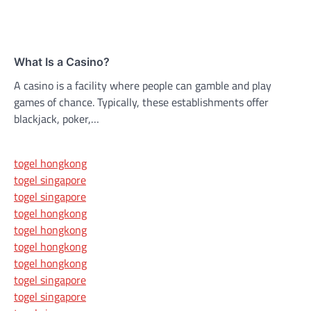
What Is a Casino?
A casino is a facility where people can gamble and play
games of chance. Typically, these establishments offer
blackjack, poker,…
togel hongkong
togel singapore
togel singapore
togel hongkong
togel hongkong
togel hongkong
togel hongkong
togel singapore
togel singapore