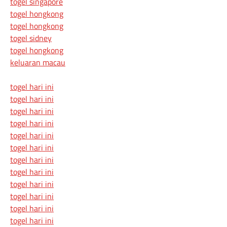
togel singapore
togel hongkong
togel hongkong
togel sidney
togel hongkong
keluaran macau
togel hari ini
togel hari ini
togel hari ini
togel hari ini
togel hari ini
togel hari ini
togel hari ini
togel hari ini
togel hari ini
togel hari ini
togel hari ini
togel hari ini