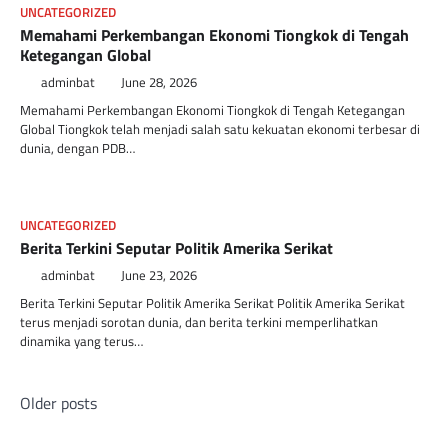
UNCATEGORIZED
Memahami Perkembangan Ekonomi Tiongkok di Tengah
Ketegangan Global
adminbat
June 28, 2026
Memahami Perkembangan Ekonomi Tiongkok di Tengah Ketegangan
Global Tiongkok telah menjadi salah satu kekuatan ekonomi terbesar di
dunia, dengan PDB…
UNCATEGORIZED
Berita Terkini Seputar Politik Amerika Serikat
adminbat
June 23, 2026
Berita Terkini Seputar Politik Amerika Serikat Politik Amerika Serikat
terus menjadi sorotan dunia, dan berita terkini memperlihatkan
dinamika yang terus…
Posts
Older posts
navigation