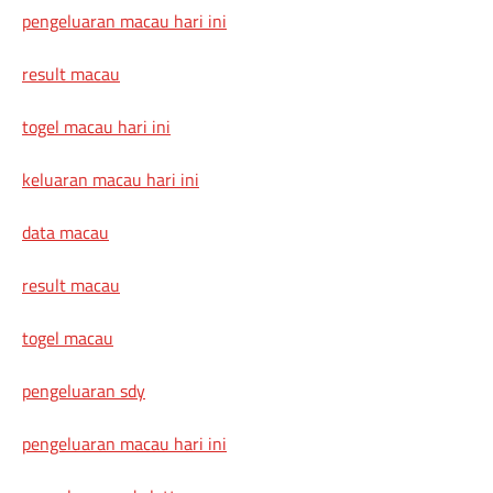
pengeluaran macau hari ini
result macau
togel macau hari ini
keluaran macau hari ini
data macau
result macau
togel macau
pengeluaran sdy
pengeluaran macau hari ini