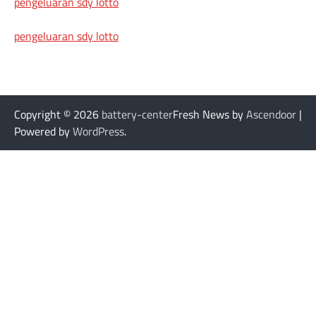
pengeluaran sdy lotto
pengeluaran sdy lotto
Copyright © 2026
battery-center
Fresh News by
Ascendoor
|
Powered by
WordPress
.