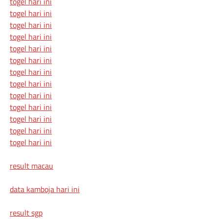
togel hari ini
togel hari ini
togel hari ini
togel hari ini
togel hari ini
togel hari ini
togel hari ini
togel hari ini
togel hari ini
togel hari ini
togel hari ini
togel hari ini
togel hari ini
result macau
data kamboja hari ini
result sgp