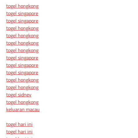
togel hongkong
togel singapore
togel singapore
togel hongkong
togel hongkong
togel hongkong
togel hongkong
togel singapore
togel singapore
togel singapore
togel hongkong
togel hongkong
togel sidney
togel hongkong
keluaran macau
togel hari ini
togel hari ini