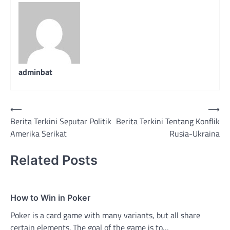
adminbat
Post
⟵
⟶
Berita Terkini Seputar Politik
Berita Terkini Tentang Konflik
navigation
Amerika Serikat
Rusia-Ukraina
Related Posts
How to Win in Poker
Poker is a card game with many variants, but all share
certain elements. The goal of the game is to…